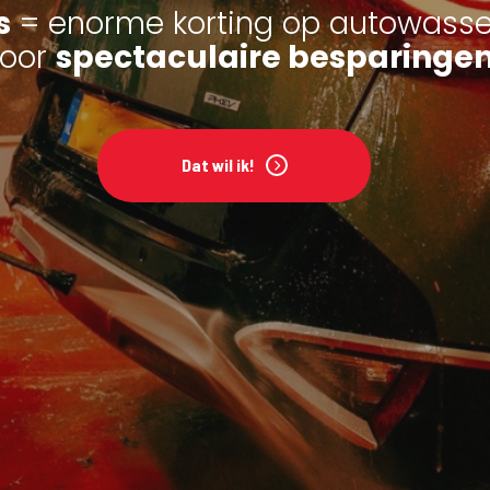
s
= enorme korting op autowasse
voor
spectaculaire besparinge
Dat wil ik!