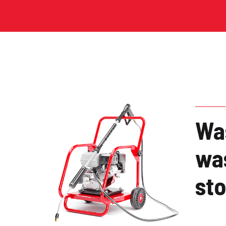
Wa
wa
sto