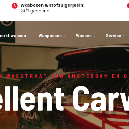
Wasboxen & stofzuigerplein:
24/7 geopend
perkt wassen
Waspassen
Wassen
Service
Auto producten
Waspas opwaarderen
Wasstraat Amsterdam
Over E
Bandenpomp Amster
Waspas particulier
Wasstraat tarieven
Veel g
M WASSTRAAT VAN AMSTERDAM EN 
llent
Car
Ruitenwisservloeisto
Waspas zakelijk
Wasboxen Amsterdam
Team
Waspas voor taxi’s
Stofzuigplein Amsterdam
Nieuw
Vacat