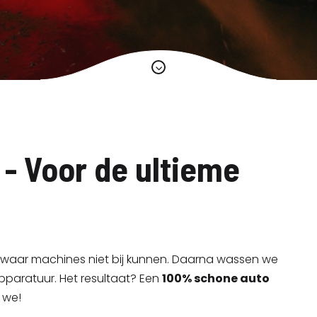
AT VAN AMSTERDAM EN OMSTREKEN.
AT VAN AMSTERDAM EN OMSTREKEN.
ent
ent
Carwa
Carwa
- Voor de ultieme
waar machines niet bij kunnen. Daarna wassen we
aspas
aspas
= enorme korting
= enorme korting
paratuur. Het resultaat? Een
100% schone auto
ssen – haal ‘m nu voor
ssen – haal ‘m nu voor
 we!
ulaire besparingen!
ulaire besparingen!