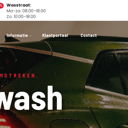
Wasstraat:
Ma–za: 08:00–18:00
Zo: 10:00–18:00
Informatie
Klantportaal
Contact
xcellent Carwash
dam
estelde vragen
OMSTREKEN.
wash
f
s
ures