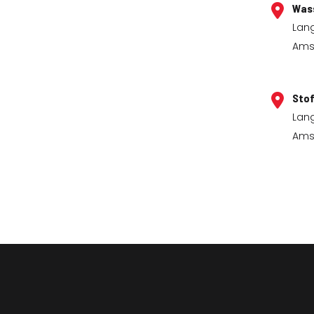
Was
Lan
Ams
Stof
Lan
Ams