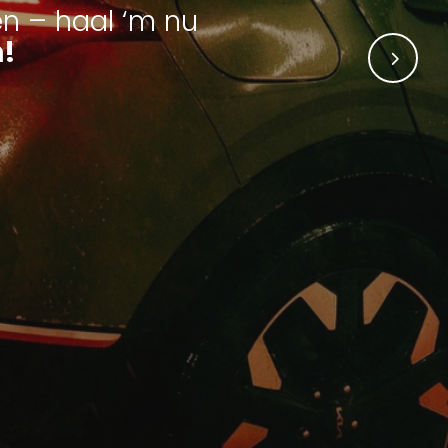
n – haal ‘m nu
n!