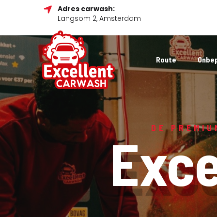
Adres carwash:
Langsom 2, Amsterdam
Route
Onbe
DE PREMIU
Exce