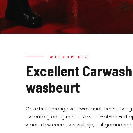
DE PREMIUM WASSTRA
DE PREMIUM WASSTRA
Excell
Excell
WELKOM BIJ
Excellent Carwash 
wasbeurt
Onze handmatige voorwas haalt het vuil weg 
Gratis w
Gratis w
uw auto grondig met onze state-of-the-art ap
op autowa
op autowa
waar u tevreden over zult zijn, dat garanderen
spectac
spectac