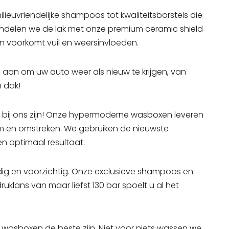
ieuvriendelijke shampoos tot kwaliteitsborstels die
ndelen we de lak met onze premium ceramic shield
n voorkomt vuil en weersinvloeden.
Dat wil ik!
Dat wil ik!
aan om uw auto weer als nieuw te krijgen, van
n dak!
bij ons zijn! Onze hypermoderne wasboxen leveren
m en omstreken. We gebruiken de nieuwste
n optimaal resultaat.
ndig en voorzichtig. Onze exclusieve shampoos en
uklans van maar liefst 130 bar spoelt u al het
n wasboxen de beste zijn. Niet voor niets wassen we