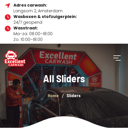
Adres carwash:
Langsom 2, Amsterdam
Wasboxen & stofzuigerplein:
24/7 geopend
Wasstraat:
Ma–za: 08:00–18:00
Zo: 10:00–18:00
All Sliders
Home
Sliders