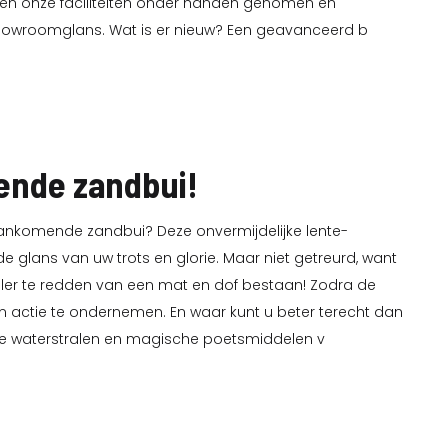
ebben onze faciliteiten onder handen genomen en
showroomglans. Wat is er nieuw? Een geavanceerd b
gende zandbui!
aankomende zandbui? Deze onvermijdelijke lente-
 glans van uw trots en glorie. Maar niet getreurd, want
ieler te redden van een mat en dof bestaan! Zodra de
 om actie te ondernemen. En waar kunt u beter terecht dan
ige waterstralen en magische poetsmiddelen v