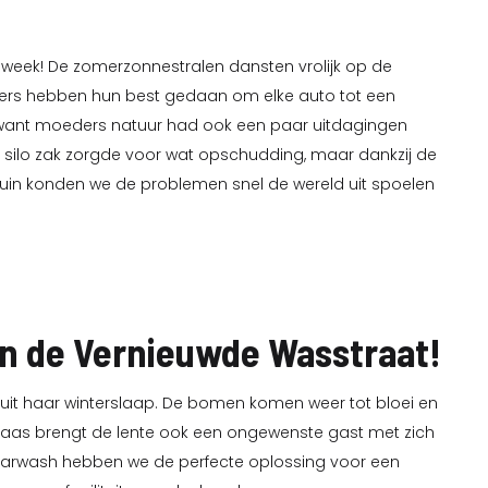
e week! De zomerzonnestralen dansten vrolijk op de
wassers hebben hun best gedaan om elke auto tot een
want moeders natuur had ook een paar uitdagingen
e silo zak zorgde voor wat opschudding, maar dankzij de
ruin konden we de problemen snel de wereld uit spoelen
in de Vernieuwde Wasstraat!
 uit haar winterslaap. De bomen komen weer tot bloei en
helaas brengt de lente ook een ongewenste gast met zich
t Carwash hebben we de perfecte oplossing voor een