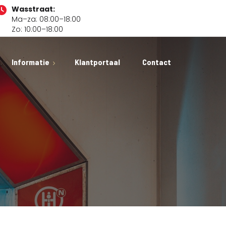
Wasstraat:
Ma–za: 08:00–18:00
Zo: 10:00–18:00
Informatie
Klantportaal
Contact
xcellent Carwash
dam
estelde vragen
f
s
ures