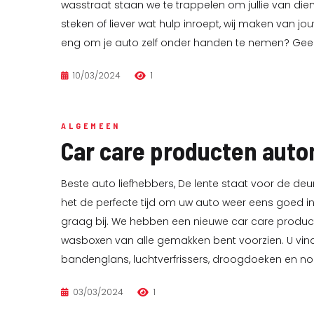
wasstraat staan we te trappelen om jullie van diens
steken of liever wat hulp inroept, wij maken van jou
eng om je auto zelf onder handen te nemen? Gee
10/03/2024
1
ALGEMEEN
Car care producten aut
Beste auto liefhebbers, De lente staat voor de de
het de perfecte tijd om uw auto weer eens goed in
graag bij. We hebben een nieuwe car care produc
wasboxen van alle gemakken bent voorzien. U vind
bandenglans, luchtverfrissers, droogdoeken en nog
03/03/2024
1