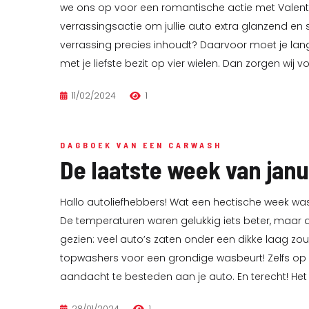
we ons op voor een romantische actie met Valenti
verrassingsactie om jullie auto extra glanzend en
verrassing precies inhoudt? Daarvoor moet je lan
met je liefste bezit op vier wielen. Dan zorgen wij v
11/02/2024
1
DAGBOEK VAN EEN CARWASH
De laatste week van janu
Hallo autoliefhebbers! Wat een hectische week wa
De temperaturen waren gelukkig iets beter, maar de
gezien: veel auto’s zaten onder een dikke laag zou
topwashers voor een grondige wasbeurt! Zelfs op
aandacht te besteden aan je auto. En terecht! Het 
28/01/2024
1