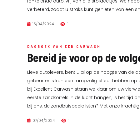
fonkelende auto, vrij van alle stofdeeltjes. We h
verbeterd, zodat u straks kunt genieten van een 
15/04/2024
1
DAGBOEK VAN EEN CARWASH
Bereid je voor op de vol
Lieve autolevers, bent u al op de hoogte van de 
gebeurtenis kan een rampzalig effect hebben op de
bij Excellent Carwash staan we klaar om uw vierw
eerste zandkorrels in de lucht hangen, is het tijd
bij ons, de zandbuispecialisten? Met onze kracht
07/04/2024
1